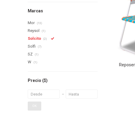
Marcas
Mor
(13)
Reysol
(1)
Solcito
(2)
Solfi
(7)
SZ
(1)
W
(1)
Reposer
Precio
($)
OK