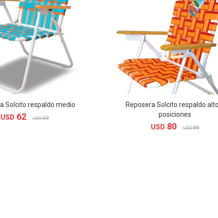
a Solcito respaldo medio
Reposera Solcito respaldo alt
posiciones
62
USD
69
USD
80
USD
89
USD