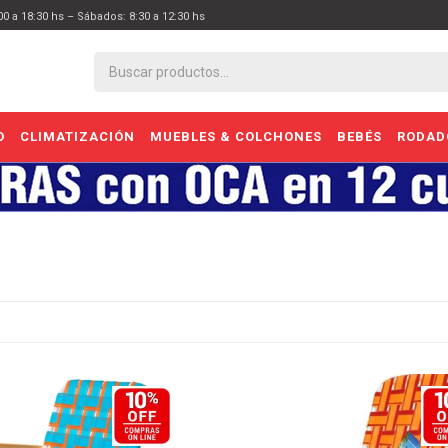
:00 a 18:30 hs – Sábados: 8:30 a 12:30 hs
O
CLIMATIZACIÓN
MUEBLES & COLCHONES
BEBÉS
RODAD