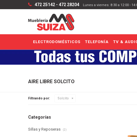
472 25142 - 472 28204
Lunes a viernes: 8:30 a 12:00 - 14
ELECTRODOMÉSTICOS
TELEFONÍA
TV & AUDI
AIRE LIBRE SOLCITO
Filtrando por:
Solcito
Categorías
Sillas y Reposeras
(2)