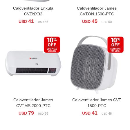
Caloventilador Enxuta
Caloventilador James
CVENX92
CVTON 1500-PTC
41
45
USD
USD
45
50
USD
USD
Caloventilador James
Caloventilador James CVT
CVTMS 2000-PTC
1500-PTC
79
41
USD
USD
88
46
USD
USD