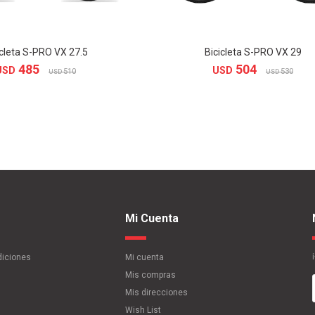
icleta S-PRO VX 27.5
Bicicleta S-PRO VX 29
485
504
USD
USD
510
530
USD
USD
Mi Cuenta
diciones
Mi cuenta
Mis compras
Mis direcciones
Wish List