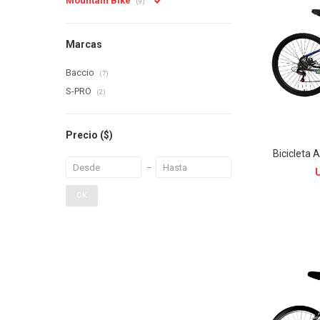
Mountain Bike
(9)
Marcas
Baccio
(7)
S-PRO
(2)
Precio
($)
Bicicleta 
OK