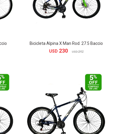
ccio
Bicicleta Alpina X Man Rod. 27.5 Baccio
230
USD
242
USD