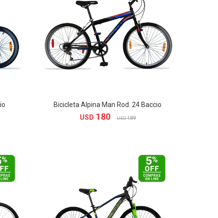
io
Bicicleta Alpina Man Rod. 24 Baccio
180
USD
189
USD