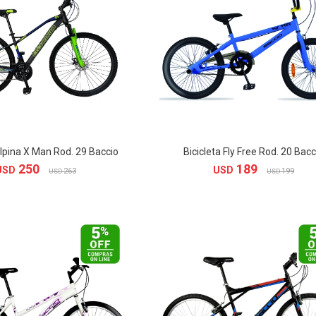
Alpina X Man Rod. 29 Baccio
Bicicleta Fly Free Rod. 20 Bacc
250
189
USD
USD
263
199
USD
USD