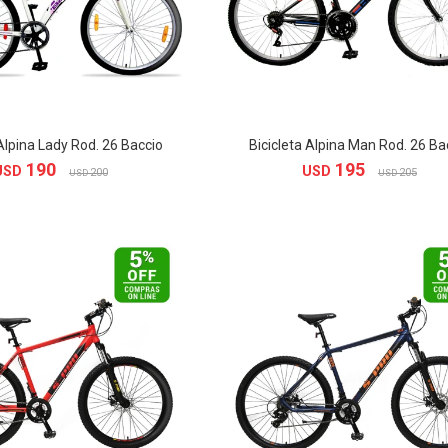
 Alpina Lady Rod. 26 Baccio
Bicicleta Alpina Man Rod. 26 Ba
190
195
USD
USD
200
205
USD
USD