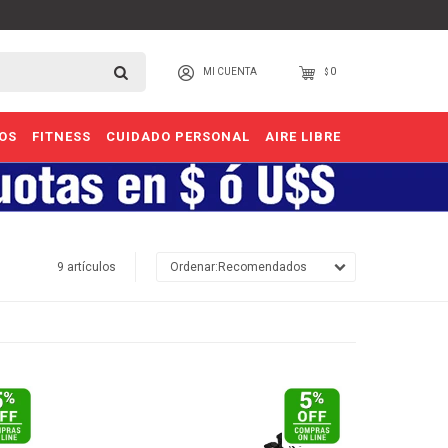
0
$
OS
FITNESS
CUIDADO PERSONAL
AIRE LIBRE
9 artículos
Recomendados