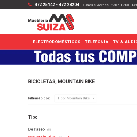
472 25142 - 472 28204
Lunes a viernes: 8:30 a 12:00 - 14
ELECTRODOMÉSTICOS
TELEFONÍA
TV & AUDI
BICICLETAS, MOUNTAIN BIKE
Filtrando por:
Tipo:
Mountain Bike
Tipo
De Paseo
(8)