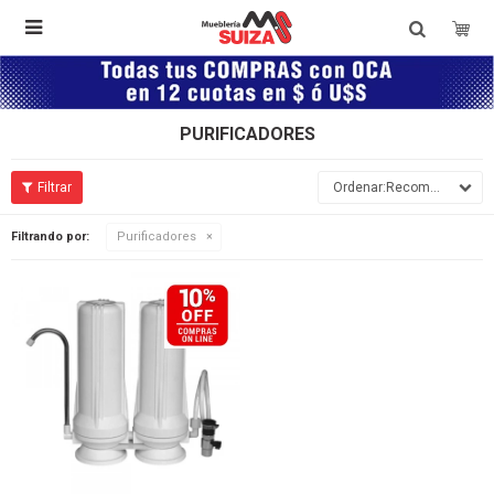

PURIFICADORES
Recomendados
Filtrando por:
Purificadores