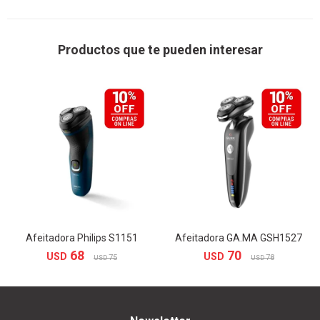
Productos que te pueden interesar
Afeitadora Philips S1151
Afeitadora GA.MA GSH1527
68
70
USD
USD
75
78
USD
USD