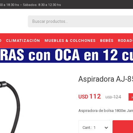
:00 a 18:30 hs – Sábados: 8:30 a 12:30 hs
O
CLIMATIZACIÓN
MUEBLES & COLCHONES
BEBÉS
RODAD
Aspiradora AJ-
112
USD
124
USD
Aspiradora de bolsa 1800w Ja
1