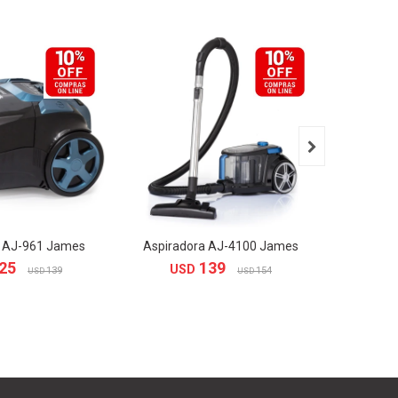

a AJ-961 James
Aspiradora AJ-4100 James
Aspirad
25
139
USD
US
139
154
USD
USD