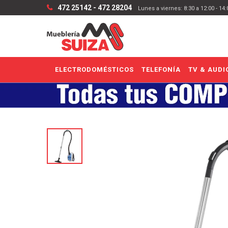
472 25142 - 472 28204
Lunes a viernes: 8:30 a 12:00 - 14
ELECTRODOMÉSTICOS
TELEFONÍA
TV & AUDI