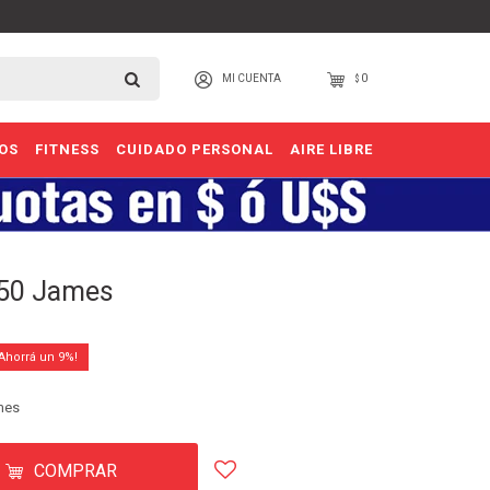
0
$
OS
FITNESS
CUIDADO PERSONAL
AIRE LIBRE
850 James
9
mes
COMPRAR