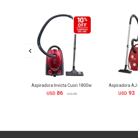

Aspiradora Invicta Cuori 1800w
Aspiradora AJ
86
93
USD
USD
96
USD