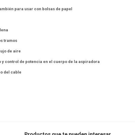
 también para usar con bolsas de papel
llena
os tramos
lujo de aire
 y control de potencia en el cuerpo de la aspiradora
o del cable
Productos que te pueden interesar