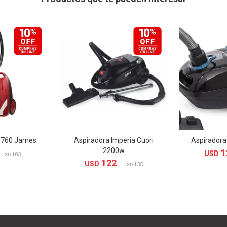
-760 James
Aspiradora Imperia Cuori
Aspirador
2200w
1
USD
103
USD
122
USD
135
USD