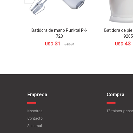
Batidora de mano Punktal PK-
Batidora de pie
723
9205
31
43
USD
USD
34
USD
Empresa
Compra
Nosotros
Términos y con
Contacto
Sucursal