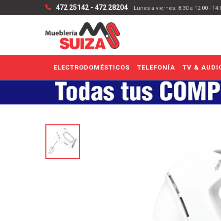
472 25142 - 472 28204
Lunes a viernes: 8:30 a 12:00 - 14
ELECTRODOMÉSTICOS
TELEFONÍA
TV & AUDI