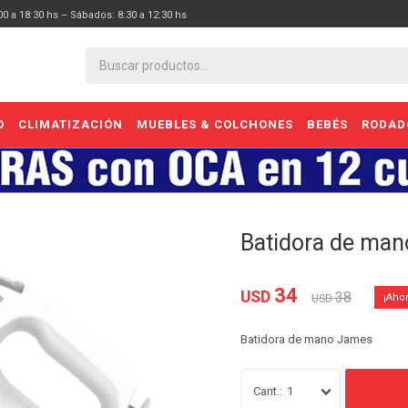
:00 a 18:30 hs – Sábados: 8:30 a 12:30 hs
O
CLIMATIZACIÓN
MUEBLES & COLCHONES
BEBÉS
RODAD
Batidora de ma
34
USD
38
USD
Batidora de mano James
1