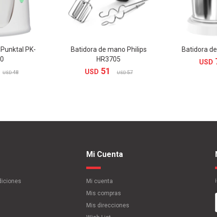
 Punktal PK-
Batidora de mano Philips
Batidora d
0
HR3705
USD
51
USD
48
57
USD
USD
Mi Cuenta
diciones
Mi cuenta
Mis compras
Mis direcciones