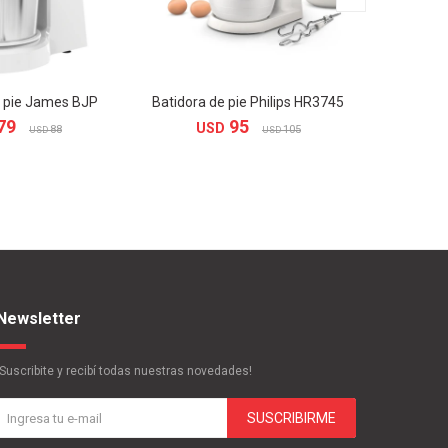
e pie James BJP
Batidora de pie Philips HR3745
Batidor
79
95
USD
88
105
USD
USD
US
Newsletter
¡Suscribite y recibí todas nuestras novedades!
SUSCRIBIRME