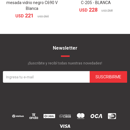
mesada vidrio negro C690 V
C-205 - BLANCA
Blanca
228
USD
268
USD
221
USD
260
USD
Newsletter
¡Suscribite y recibí todas nuestras novedades!
SUSCRIBIRME