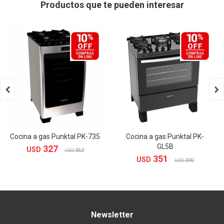
Productos que te pueden interesar


Cocina a gas Punktal PK-735
Cocina a gas Punktal PK-
GL5B
327
USD
363
USD
351
USD
390
USD
Newsletter