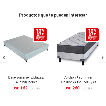
Productos que te pueden interesar


Base sommier 2 plazas,
Colchón + sommier
140*190 Inducol
80*185*24 Inducol Pysis
162
260
USD
USD
180
289
USD
USD