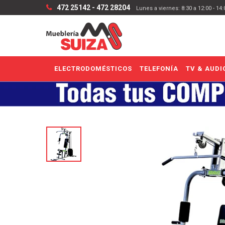
472 25142 - 472 28204
Lunes a viernes: 8:30 a 12:00 - 14
ELECTRODOMÉSTICOS
TELEFONÍA
TV & AUDI