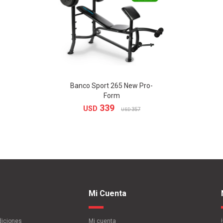
Banco Sport 265 New Pro-
Form
339
USD
357
USD
Mi Cuenta
diciones
Mi cuenta