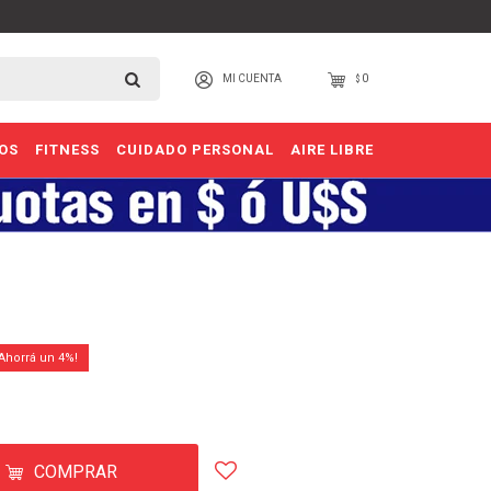
0
$
OS
FITNESS
CUIDADO PERSONAL
AIRE LIBRE
4
COMPRAR