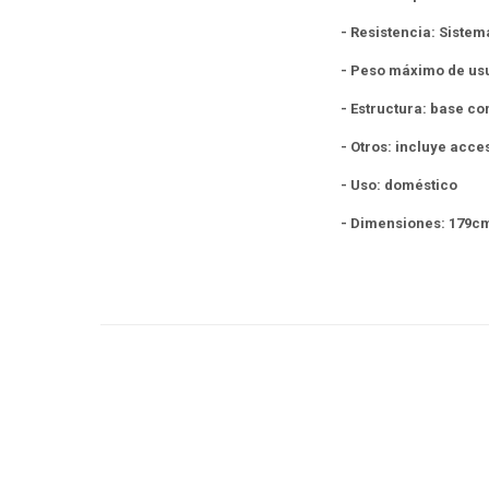
- Resistencia: Sistem
- Peso máximo de usu
- Estructura: base co
- Otros: incluye acc
- Uso: doméstico
- Dimensiones: 179c