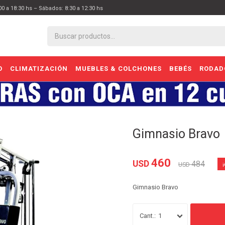
:00 a 18:30 hs – Sábados: 8:30 a 12:30 hs
O
CLIMATIZACIÓN
MUEBLES & COLCHONES
BEBÉS
RODAD
Gimnasio Bravo
460
USD
484
USD
Gimnasio Bravo
1