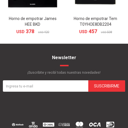
Horno de empotrar James
Horno de empotrar Tem
HEE BKD
T0YHOE8DB2204
378
457
USD
USD
420
508
USD
USD
Newsletter
¡Suscribite y recibí todas nuestras novedades!
SUSCRIBIRME