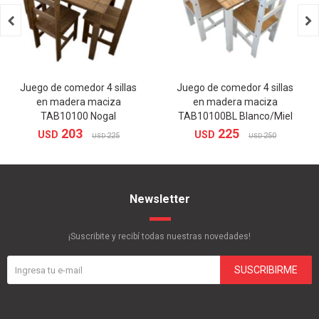


Juego de comedor 4 sillas
Juego de comedor 4 sillas
en madera maciza
en madera maciza
TAB10100 Nogal
TAB10100BL Blanco/Miel
203
225
USD
USD
225
250
USD
USD
Newsletter
¡Suscribite y recibí todas nuestras novedades!
SUSCRIBIRME