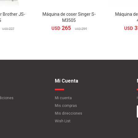
r Brother JS-
Máquina de coser Singer S-
Máquina de 
5
M3505
265
3
USD
USD
227
294
USD
USD
Mi Cuenta
diciones
Mi cuenta
Mis compras
Mis direcciones
Wish List