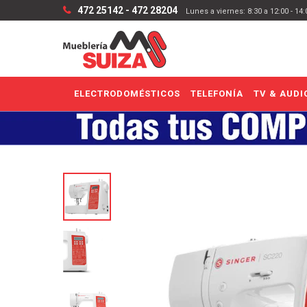
472 25142 - 472 28204
Lunes a viernes: 8:30 a 12:00 - 14
ELECTRODOMÉSTICOS
TELEFONÍA
TV & AUDI