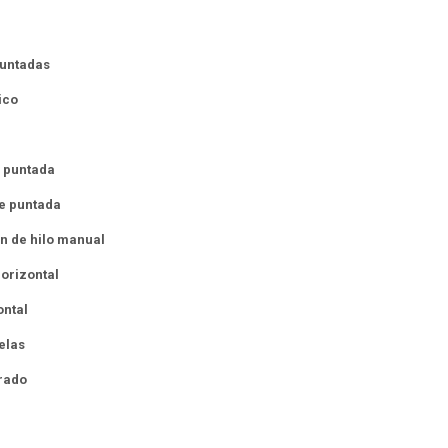
puntadas
ico
e puntada
e puntada
ón de hilo manual
horizontal
ontal
elas
brado