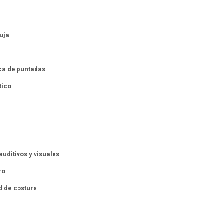
uja
ca de puntadas
tico
auditivos y visuales
ro
d de costura