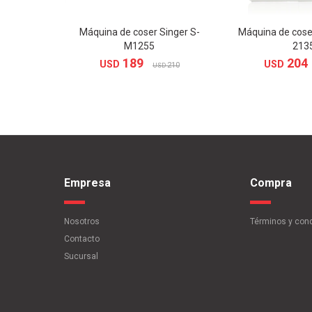
Máquina de coser Singer S-
Máquina de cose
M1255
213
189
204
USD
USD
210
USD
Empresa
Compra
Nosotros
Términos y con
Contacto
Sucursal