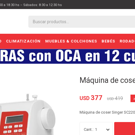
:00 a 18:30 hs – Sábados: 8:30 a 12:30 hs
O
CLIMATIZACIÓN
MUEBLES & COLCHONES
BEBÉS
RODAD
Máquina de cose
377
USD
419
USD
Máquina de coser Singer SC220
1