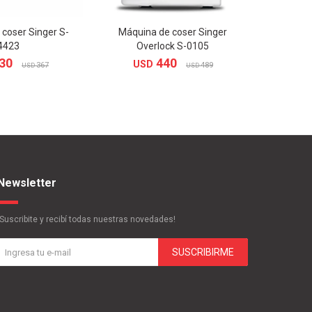
coser Singer S-
Máquina de coser Singer
4423
Overlock S-0105
30
440
USD
367
489
USD
USD
Newsletter
¡Suscribite y recibí todas nuestras novedades!
SUSCRIBIRME