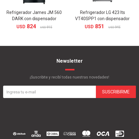
Refrigerador James JM 560
Refrigerador LG 423 lts
DARK con dispensador
VT40SPP1 con dispensador
824
851
USD
USD
915
945
USD
USD
Newsletter
¡Suscribite y recibí todas nuestras novedades!
SUSCRIBIRME