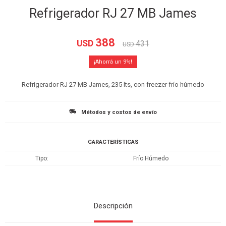
Refrigerador RJ 27 MB James
388
USD
431
USD
9
Refrigerador RJ 27 MB James, 235 lts, con freezer frío húmedo
Métodos y costos de envío
CARACTERÍSTICAS
Tipo
Frío Húmedo
Descripción