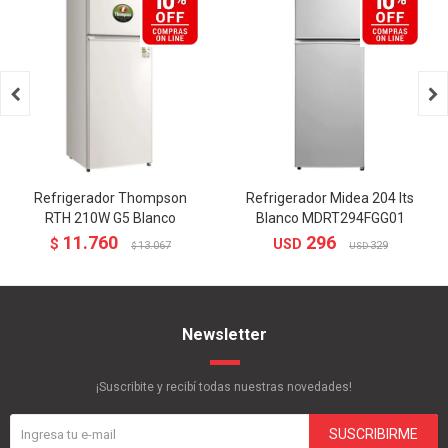


Refrigerador Thompson
Refrigerador Midea 204 lts
RTH 210W G5 Blanco
Blanco MDRT294FGG01
11.760
296
$
USD
13.067
329
$
USD
Newsletter
¡Suscribite y recibí todas nuestras novedades!
SUSCRIBIRME