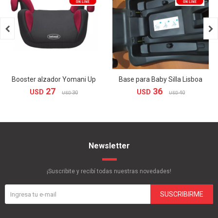


Booster alzador Yomani Up
Base para Baby Silla Lisboa
27
36
USD
USD
30
40
USD
USD
Newsletter
¡Suscribite y recibí todas nuestras novedades!
SUSCRIBIRME