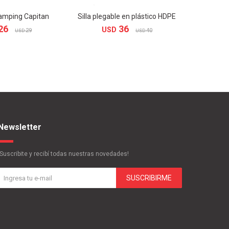
camping Capitan
Silla plegable en plástico HDPE
Silla de 
26
36
USD
29
40
USD
USD
U
Newsletter
¡Suscribite y recibí todas nuestras novedades!
SUSCRIBIRME