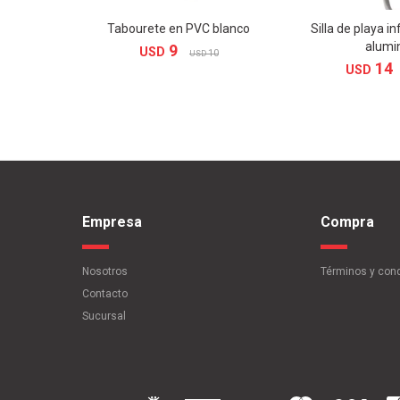
Tabourete en PVC blanco
Silla de playa in
alumi
9
USD
10
USD
14
USD
Empresa
Compra
Nosotros
Términos y con
Contacto
Sucursal