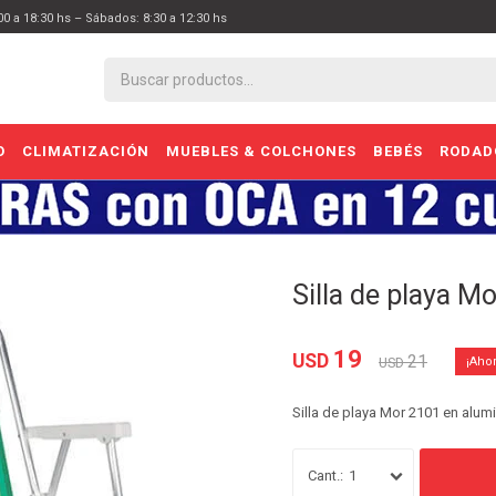
:00 a 18:30 hs – Sábados: 8:30 a 12:30 hs
O
CLIMATIZACIÓN
MUEBLES & COLCHONES
BEBÉS
RODAD
Silla de playa M
19
USD
21
USD
Silla de playa Mor 2101 en alum
1