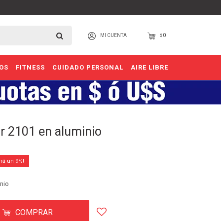
0
$
OS
FITNESS
CUIDADO PERSONAL
AIRE LIBRE
or 2101 en aluminio
9
inio
COMPRAR