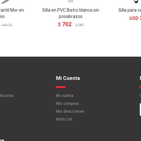
fantil Mor en
Silla en PVC Bistro blanca sin
Silla para 
nio
posabrazos
USD
702
$
16
780
USD
$
Mi Cuenta
diciones
Mi cuenta
Mis compras
Mis direcciones
Wish List