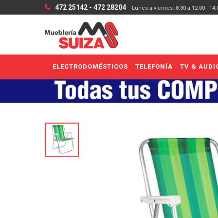
472 25142 - 472 28204
Lunes a viernes: 8:30 a 12:00 - 14
ELECTRODOMÉSTICOS
TELEFONÍA
TV & AUDI