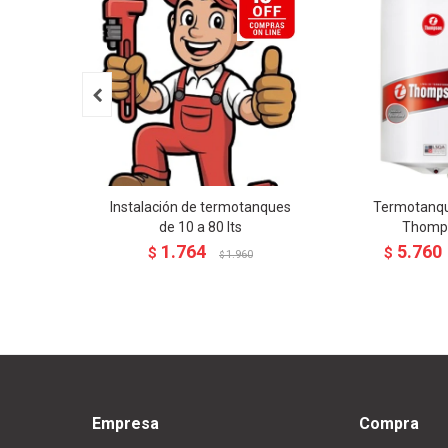

Instalación de termotanques
Termotanque
de 10 a 80 lts
Thomp
1.764
5.760
$
$
1.960
$
Empresa
Compra