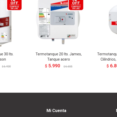
 30 lts.
Termotanque 20 lts. James,
Termotanque
son
Tanque acero
Cilíndrico
5.990
6.8
$
$
6.400
6.655
$
$
Mi Cuenta