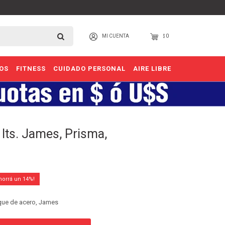
0
$
OS
FITNESS
CUIDADO PERSONAL
AIRE LIBRE
lts. James, Prisma,
14
nque de acero, James