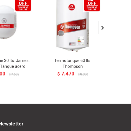

 30 lts. James,
Termotanque 60 lts.
Termota
, Tanque acero
Thompson
T
00
7.470
$
$
7.555
8.300
$
$
Newsletter