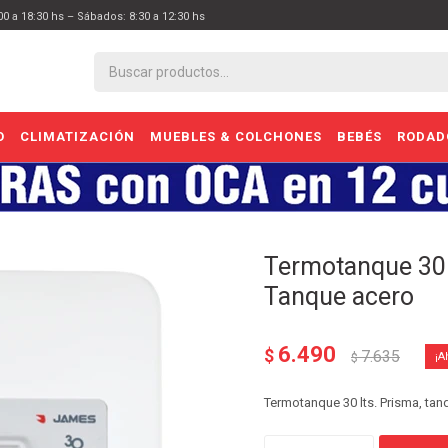
:00 a 18:30 hs – Sábados: 8:30 a 12:30 hs
O
CLIMATIZACIÓN
MUEBLES & COLCHONES
BEBÉS
RODAD
Termotanque 30 
Tanque acero
6.490
$
7.635
$
Termotanque 30 lts. Prisma, ta