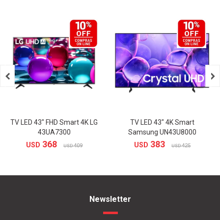


TV LED 43" FHD Smart 4K LG
TV LED 43" 4K Smart
43UA7300
Samsung UN43U8000
368
383
USD
USD
409
425
USD
USD
Newsletter