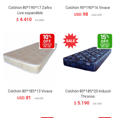
Colchón 80*190*17 Zafiro
Colchón 90*190*16 Vivace
Live expandible
98
USD
109
USD
4.410
$
4.900
$
Colchón 80*185*13 Vivace
Colchón 80*185*20 Inducol
Thronos
81
USD
90
USD
5.190
$
6.106
$