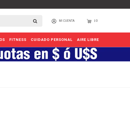
0
$
OS
FITNESS
CUIDADO PERSONAL
AIRE LIBRE