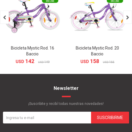


Bicicleta Mystic Rod. 16
Bicicleta Mystic Rod. 20
Baccio
Baccio
142
158
USD
USD
149
166
USD
USD
Newsletter
¡Suscribite y recibí todas nuestras novedades!
SUSCRIBIRME