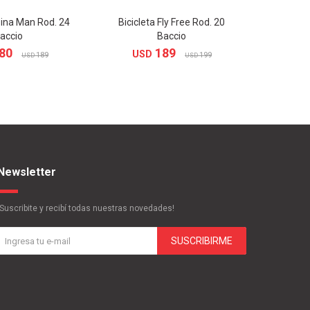
pina Man Rod. 24
Bicicleta Fly Free Rod. 20
Bicicleta
accio
Baccio
US
80
189
USD
189
199
USD
USD
Newsletter
¡Suscribite y recibí todas nuestras novedades!
SUSCRIBIRME