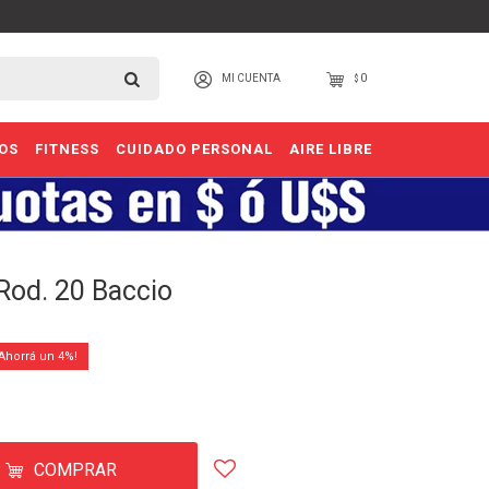
0
$
OS
FITNESS
CUIDADO PERSONAL
AIRE LIBRE
 Rod. 20 Baccio
4
COMPRAR