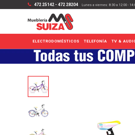
472 25142 - 472 28204
Lunes a viernes: 8:30 a 12:00 - 14
ELECTRODOMÉSTICOS
TELEFONÍA
TV & AUDI