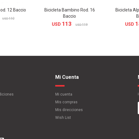
Rod. 12 Baccio
Bicicleta Bambino Rod. 16
Bicicleta Al
Baccio
B
110
USD
113
1
USD
USD
119
USD
Mi Cuenta
diciones
Mi cuenta
Mis compras
Mis direcciones
Wish List