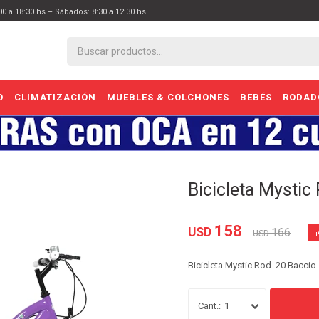
:00 a 18:30 hs – Sábados: 8:30 a 12:30 hs
O
CLIMATIZACIÓN
MUEBLES & COLCHONES
BEBÉS
RODAD
Bicicleta Mystic
158
USD
166
USD
Bicicleta Mystic Rod. 20 Baccio
1