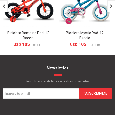


Bicicleta Bambino Rod. 12
Bicicleta Mystic Rod. 12
Baccio
Baccio
105
105
USD
USD
110
110
USD
USD
Newsletter
¡Suscribite y recibí todas nuestras novedades!
SUSCRIBIRME