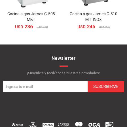
Cocina a gas James C-505
Cocina a gas James C-510
MBT
MIT INOX
236
245
USD
USD
278
288
USD
USD
Newsletter
¡Suscribite y recibí todas nuestras novedades!
SUSCRIBIRME