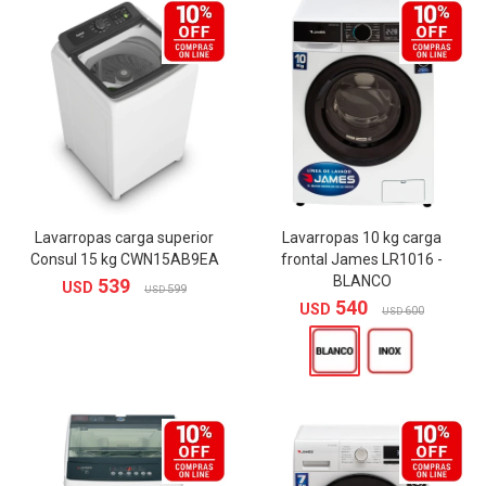
Lavarropas carga superior
Lavarropas 10 kg carga
Consul 15 kg CWN15AB9EA
frontal James LR1016 -
BLANCO
539
USD
599
USD
540
USD
600
USD