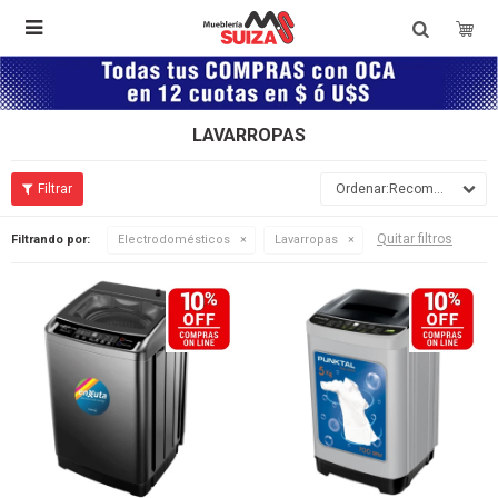

LAVARROPAS
Recomendados
Quitar filtros
Filtrando por:
Electrodomésticos
Lavarropas