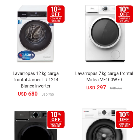
Lavarropas 12 kg carga
Lavarropas 7 kg carga frontal
frontal James LR 1214
Midea MF100W70
Blanco Inverter
297
USD
330
USD
680
USD
755
USD