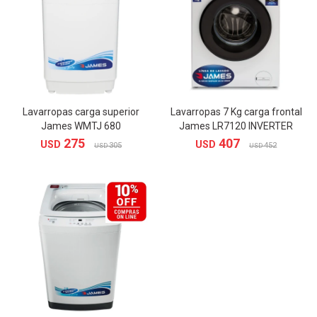
Lavarropas carga superior
Lavarropas 7 Kg carga frontal
James WMTJ 680
James LR7120 INVERTER
275
407
USD
USD
305
452
USD
USD