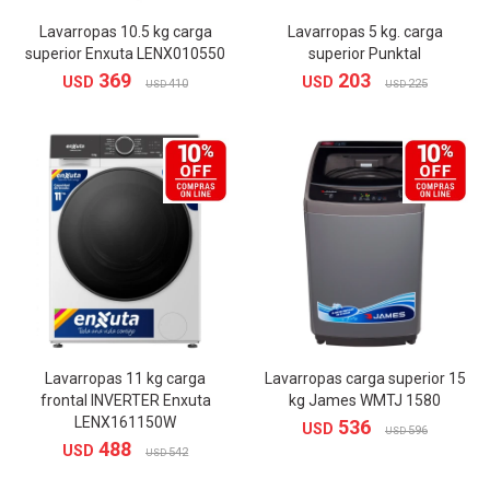
Lavarropas 10.5 kg carga
Lavarropas 5 kg. carga
superior Enxuta LENX010550
superior Punktal
369
203
USD
USD
410
225
USD
USD
Lavarropas 11 kg carga
Lavarropas carga superior 15
frontal INVERTER Enxuta
kg James WMTJ 1580
LENX161150W
536
USD
596
USD
488
USD
542
USD