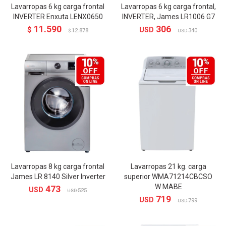
Lavarropas 6 kg carga frontal
Lavarropas 6 kg carga frontal,
INVERTER Enxuta LENX0650
INVERTER, James LR1006 G7
11.590
306
$
USD
12.878
340
$
USD
Lavarropas 8 kg carga frontal
Lavarropas 21 kg. carga
James LR 8140 Silver Inverter
superior WMA71214CBCSO
W MABE
473
USD
525
USD
719
USD
799
USD