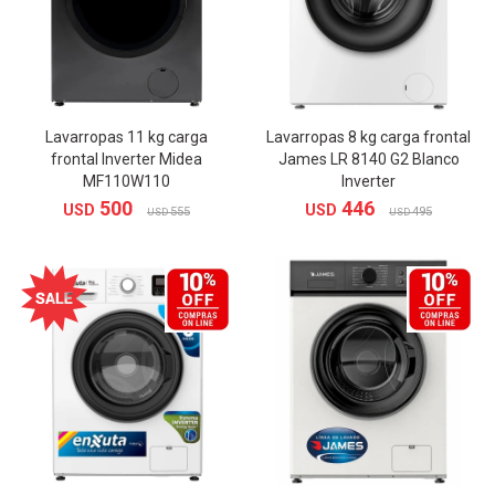
Lavarropas 11 kg carga
Lavarropas 8 kg carga frontal
frontal Inverter Midea
James LR 8140 G2 Blanco
MF110W110
Inverter
500
446
USD
USD
555
495
USD
USD