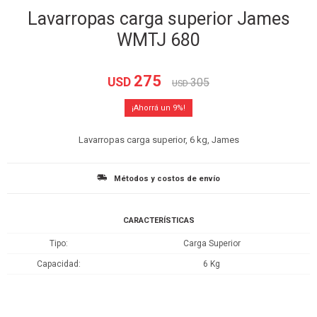
Lavarropas carga superior James
WMTJ 680
275
USD
305
USD
9
Lavarropas carga superior, 6 kg, James
Métodos y costos de envío
CARACTERÍSTICAS
Tipo
Carga Superior
Capacidad
6 Kg