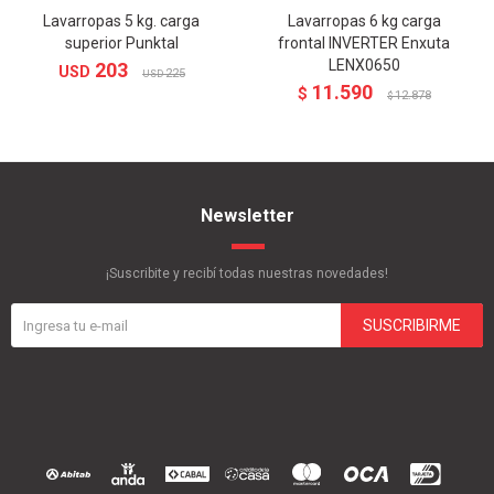
Lavarropas 5 kg. carga
Lavarropas 6 kg carga
superior Punktal
frontal INVERTER Enxuta
LENX0650
203
USD
225
USD
11.590
$
12.878
$
Newsletter
¡Suscribite y recibí todas nuestras novedades!
SUSCRIBIRME