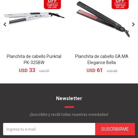


Planchita de cabello Punktal
Planchita de cabello GA.MA
PK-325BW
Elegance Bella
33
61
USD
USD
37
68
USD
USD
Newsletter
¡Suscribite y recibí todas nuestras novedades!
SUSCRIBIRME