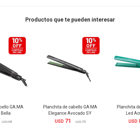
Productos que te pueden interesar
abello GA.MA
Planchita de cabello GA.MA
Planchita d
 Bella
Elegance Avocado SY
Led Ac
71
USD
USD
68
79
USD
USD