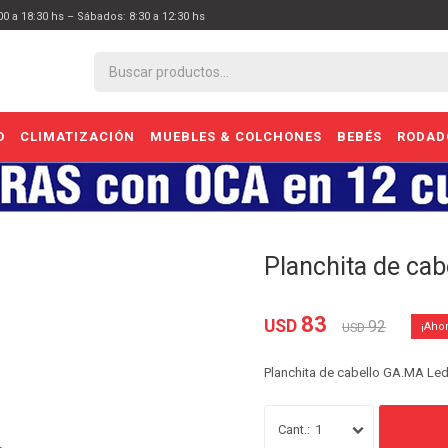
:00 a 18:30 hs – Sábados: 8:30 a 12:30 hs
O
CLIMATIZACIÓN
MUEBLES & COLCHONES
BEBÉS
RODAD
Planchita de ca
83
USD
92
USD
Planchita de cabello GA.MA Le
1