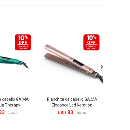

e cabello GA.MA
Planchita de cabello GA.MA
Plancha
ua Therapy
Elegance Led Keration
83
83
USD
U
92
92
USD
USD