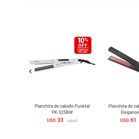

Planchita de cabello Punktal
Planchita de c
PK-325BW
Elegance
33
61
USD
USD
37
USD