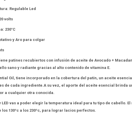
tura: Regulable Led
20 volts
a: 230°C
tativo y Aro para colgar
mts
iene patines recubiertos con infusión de aceite de Avocado + Macada
llo sano y radiante gracias al alto contenido de vitamina E.
ntial Oil, tiene incorporado en la cobertura del patín, un aceite esencia
es de cada ingrediente.A su vez, el aporte del aceite esencial brinda 
or a cualquier otra conocida.
y LED vas a poder elegir la temperatura ideal para tu tipo de cabello. El
los 130ºc a los 230ºc, para lograr lacios perfectos.