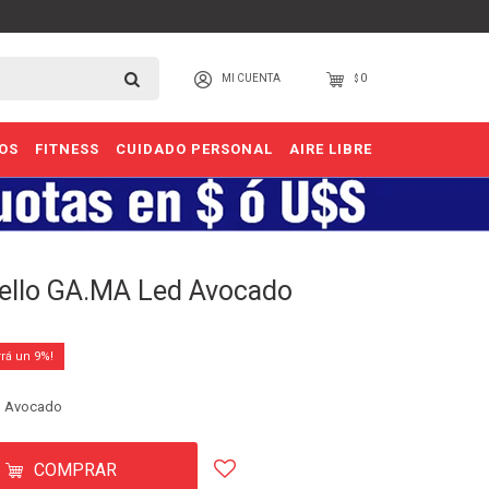
0
$
OS
FITNESS
CUIDADO PERSONAL
AIRE LIBRE
bello GA.MA Led Avocado
9
d Avocado
COMPRAR