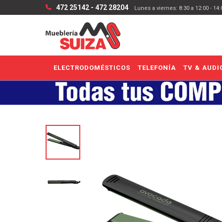
472 25142 - 472 28204
Lunes a viernes: 8:30 a 12:00 - 14
ELECTRODOMÉSTICOS
TELEFONÍA
TV & AUDI