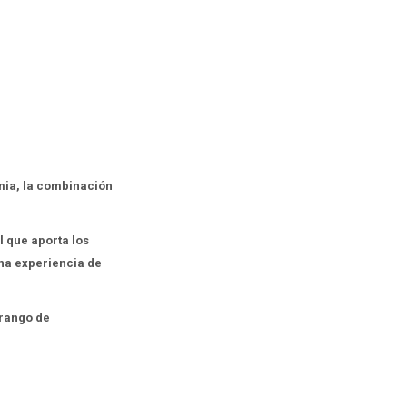
mia, la combinación
l que aporta los
una experiencia de
 rango de