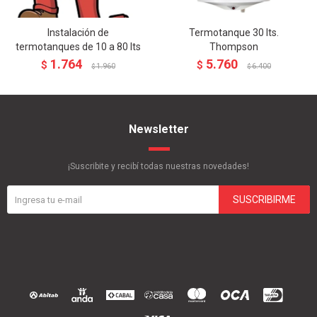
Instalación de
Termotanque 30 lts.
termotanques de 10 a 80 lts
Thompson
1.764
5.760
$
$
1.960
6.400
$
$
Newsletter
¡Suscribite y recibí todas nuestras novedades!
SUSCRIBIRME