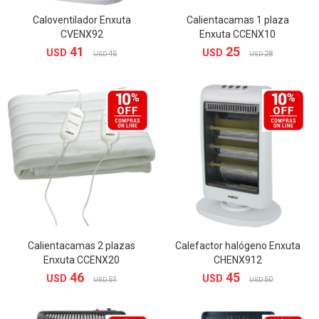
Caloventilador Enxuta
Calientacamas 1 plaza
CVENX92
Enxuta CCENX10
41
25
USD
USD
45
28
USD
USD
Calientacamas 2 plazas
Calefactor halógeno Enxuta
Enxuta CCENX20
CHENX912
46
45
USD
USD
51
50
USD
USD