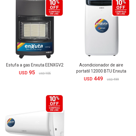
Estufa a gas Enxuta EENXGV2
Acondicionador de aire
portatil 12000 BTU Enxuta
95
USD
105
USD
449
USD
499
USD