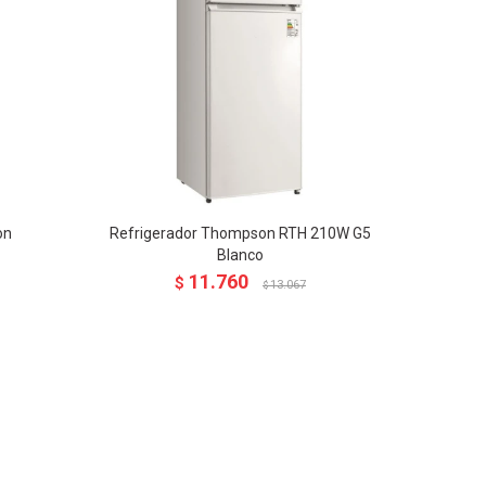
on
Refrigerador Thompson RTH 210W G5
Blanco
11.760
$
13.067
$