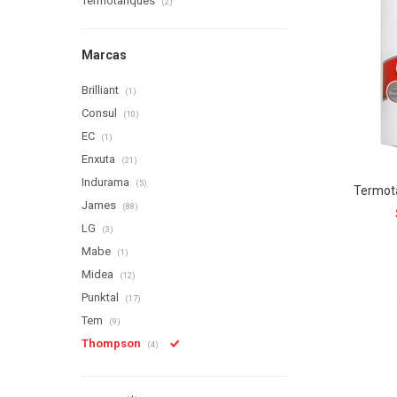
Termotanques
(2)
Marcas
Brilliant
(1)
Consul
(10)
EC
(1)
Enxuta
(21)
Indurama
(5)
Termot
James
(88)
LG
(3)
Mabe
(1)
Midea
(12)
Punktal
(17)
Tem
(9)
Thompson
(4)