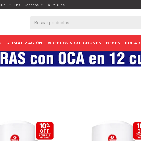
:00 a 18:30 hs – Sábados: 8:30 a 12:30 hs
O
CLIMATIZACIÓN
MUEBLES & COLCHONES
BEBÉS
RODAD