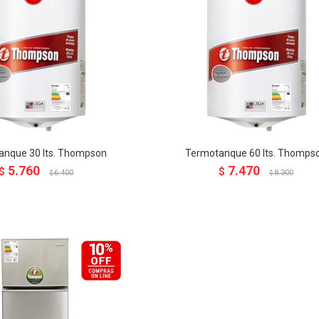
anque 30 lts. Thompson
Termotanque 60 lts. Thomps
5.760
7.470
$
$
6.400
8.300
$
$