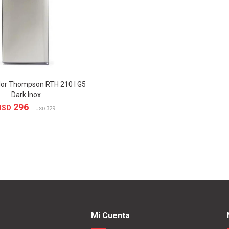
dor Thompson RTH 210 I G5
Dark Inox
296
USD
329
USD
Mi Cuenta