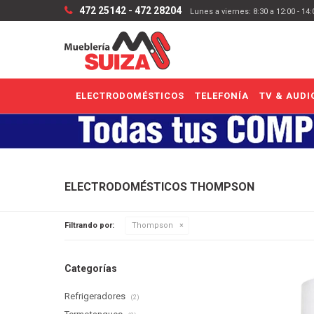
472 25142 - 472 28204
Lunes a viernes: 8:30 a 12:00 - 14
ELECTRODOMÉSTICOS
TELEFONÍA
TV & AUDI
ELECTRODOMÉSTICOS THOMPSON
Filtrando por:
Thompson
Categorías
Refrigeradores
(2)