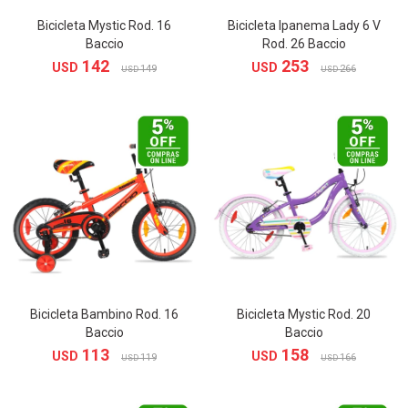
Bicicleta Mystic Rod. 16
Bicicleta Ipanema Lady 6 V
Baccio
Rod. 26 Baccio
142
253
USD
USD
149
266
USD
USD
Bicicleta Bambino Rod. 16
Bicicleta Mystic Rod. 20
Baccio
Baccio
113
158
USD
USD
119
166
USD
USD